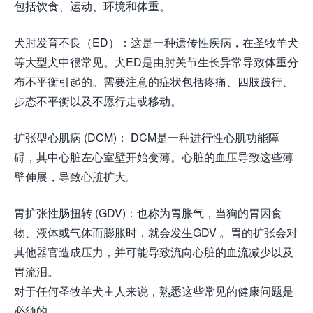
包括饮食、运动、环境和体重。
犬肘发育不良（ED）：这是一种遗传性疾病，在圣牧羊犬
等大型犬中很常见。犬ED是由肘关节生长异常导致体重分
布不平衡引起的。需要注意的症状包括疼痛、四肢跛行、
步态不平衡以及不愿行走或移动。
扩张型心肌病 (DCM)： DCM是一种进行性心肌功能障
碍，其中心脏左心室壁开始变薄。心脏的血压导致这些薄
壁伸展，导致心脏扩大。
胃扩张性肠扭转 (GDV)：也称为胃胀气，当狗的胃因食
物、液体或气体而膨胀时，就会发生GDV 。胃的扩张会对
其他器官造成压力，并可能导致流向心脏的血流减少以及
胃流泪。
对于任何圣牧羊犬主人来说，熟悉这些常见的健康问题是
必须的。