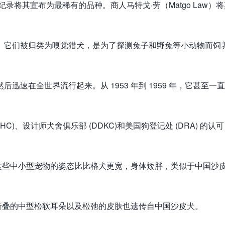
录将其宣布为最稀有的品种。商人马特戈·劳（Matgo Law）将
国。它们被归类为嗅觉猎犬，是为了探测兔子和野兔等小动物而饲
迅速在全世界流行起来。从 1953 年到 1959 年，它甚至一
CHC)、设计师犬舍俱乐部 (DDKC)和美国狗登记处 (DRA) 的认可
这些中小型宠物的姿态比比格犬更宽，身体矮胖，类似于中国沙
折叠的中型松软耳朵以及松弛的皮肤也遗传自中国沙皮犬。