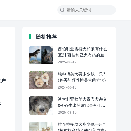
随机推荐
西伯利亚雪橇犬和狼有什么
区别,西伯利亚犬有狼的血统
吗?
2025-06-17
。
纯种博美犬要多少钱一只?
欢户
(购买与领养博美犬的方法)
2024-06-18
澳大利亚牧羊犬贵宾犬杂交
多
好吗?生出的后代会有什么
特点?
2025-08-10
拉布拉多幼犬多少钱一只?
(拉布拉多幼犬的饲养成本)