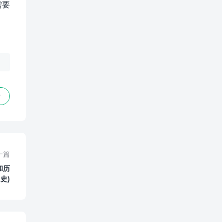
需要
赞
一篇
和历
史)