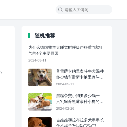
随机推荐
为什么德国牧羊犬睡觉时呼吸声很重?喘粗
气的4个主要原因
2024-08-11
多。
普雷萨卡纳里奥斗牛犬混种
多少钱?(雷萨卡纳里奥斗牛
犬杂交优缺点)
2024-05-11
黑嘴杂交小狗要多少钱一
只?(饲养黑嘴杂种小狗的成
本开销)
2024-02-26
吉娃娃和拉布拉多犬串串长
什么样子?性格好不好?