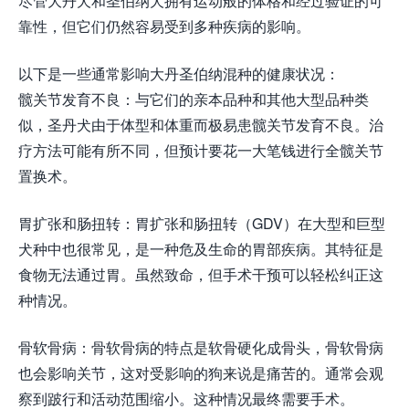
尽管大丹犬和圣伯纳犬拥有运动般的体格和经过验证的可
靠性，但它们仍然容易受到多种疾病的影响。
以下是一些通常影响大丹圣伯纳混种的健康状况：
髋关节发育不良：与它们的亲本品种和其他大型品种类
似，圣丹犬由于体型和体重而极易患髋关节发育不良。治
疗方法可能有所不同，但预计要花一大笔钱进行全髋关节
置换术。
胃扩张和肠扭转：胃扩张和肠扭转（GDV）在大型和巨型
犬种中也很常见，是一种危及生命的胃部疾病。其特征是
食物无法通过胃。虽然致命，但手术干预可以轻松纠正这
种情况。
骨软骨病：骨软骨病的特点是软骨硬化成骨头，骨软骨病
也会影响关节，这对受影响的狗来说是痛苦的。通常会观
察到跛行和活动范围缩小。这种情况最终需要手术。