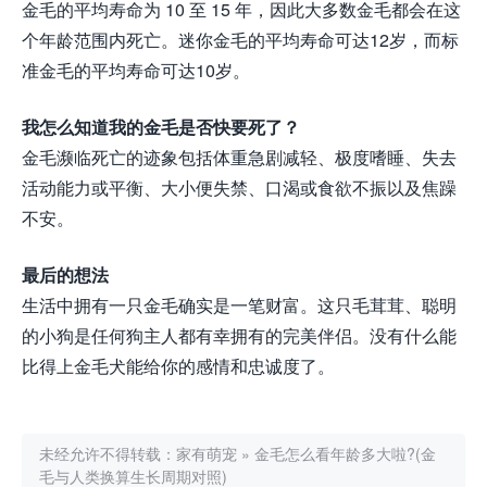
金毛的平均寿命为 10 至 15 年，因此大多数金毛都会在这
个年龄范围内死亡。迷你金毛的平均寿命可达12岁，而标
准金毛的平均寿命可达10岁。
我怎么知道我的金毛是否快要死了？
金毛濒临死亡的迹象包括体重急剧减轻、极度嗜睡、失去
活动能力或平衡、大小便失禁、口渴或食欲不振以及焦躁
不安。
最后的想法
生活中拥有一只金毛确实是一笔财富。这只毛茸茸、聪明
的小狗是任何狗主人都有幸拥有的完美伴侣。没有什么能
比得上金毛犬能给你的感情和忠诚度了。
未经允许不得转载：
家有萌宠
»
金毛怎么看年龄多大啦?(金
毛与人类换算生长周期对照)