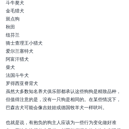
斗牛獒犬
金毛猎犬
斑点狗
秋田
纽芬兰
骑士查理王小猎犬
爱尔兰塞特犬
阿富汗猎犬
柴犬
法国斗牛犬
罗得西亚脊背犬
虽然大多数知名养犬俱乐部都承认这些狗狗是精致品种，
但值得注意的是，没有一只狗是相同的。在某些情况下，
巴森吉犬可能会像吉娃娃或德国牧羊犬一样吠叫。
也就是说，有抱负的狗主人应该为一些行为变化做好准