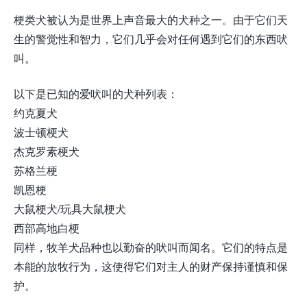
梗类犬被认为是世界上声音最大的犬种之一。由于它们天
生的警觉性和智力，它们几乎会对任何遇到它们的东西吠
叫。
以下是已知的爱吠叫的犬种列表：
约克夏犬
波士顿梗犬
杰克罗素梗犬
苏格兰梗
凯恩梗
大鼠梗犬/玩具大鼠梗犬
西部高地白梗
同样，牧羊犬品种也以勤奋的吠叫而闻名。它们的特点是
本能的放牧行为，这使得它们对主人的财产保持谨慎和保
护。