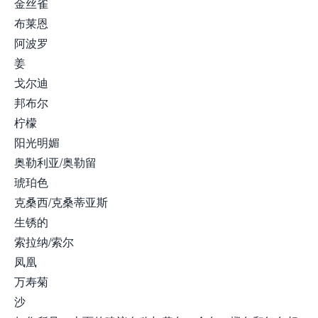
金丝雀
布莱恩
阿波罗
姜
戈尔迪
邦布尔
柠檬
阳光明媚
奥勒利亚/奥勒留
琥珀色
克桑西/克桑蒂亚斯
生锈的
索拉纳/索尔
凤凰
万寿菊
沙