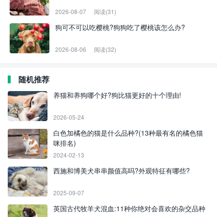
2026-08-07
阅读(31)
狗可不可以吃樱桃?狗狗吃了樱桃该怎么办?
2026-08-06
阅读(32)
随机推荐
养猫和养狗哪个好?狗比猫更好的十个理由!
2026-05-24
白色加橘色的猫是什么品种?(13种最有名的橘色猫
咪排名)
2024-02-13
西施和博美犬串串颜值高吗?外观特征有哪些?
2025-09-07
英国古代牧羊犬混血:11种你绝对会喜欢的杂交品种