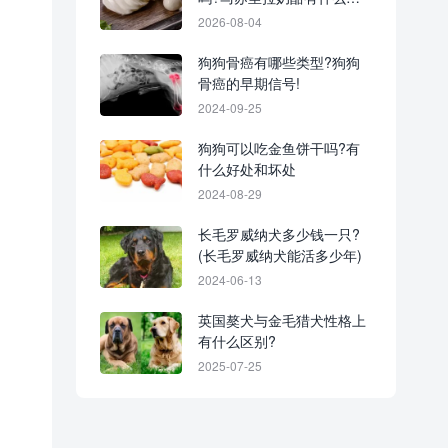
养?
2026-08-04
狗狗骨癌有哪些类型?狗狗
骨癌的早期信号!
2024-09-25
狗狗可以吃金鱼饼干吗?有
什么好处和坏处
2024-08-29
长毛罗威纳犬多少钱一只?
(长毛罗威纳犬能活多少年)
2024-06-13
英国獒犬与金毛猎犬性格上
有什么区别?
2025-07-25