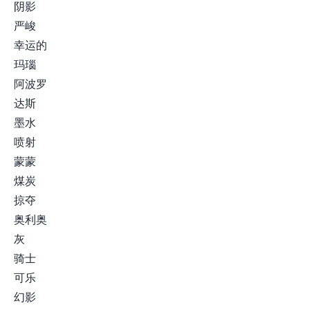
阴影
严峻
幸运的
玛瑙
阿波罗
达斯
墨水
喷射
蒙蒙
煤炭
掠夺
奥利奥
灰
骑士
可乐
幻影