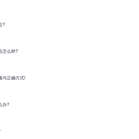
处?
会怎么样?
项与正确方式!
么办?
?