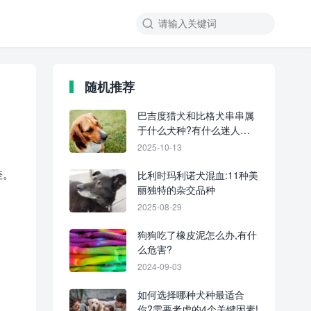
随机推荐
巴吉度猎犬和比格犬串串属
于什么犬种?有什么迷人特
点?
2025-10-13
差。
比利时玛利诺犬混血:11种美
丽独特的杂交品种
2025-08-29
狗狗吃了橡皮泥怎么办,有什
么危害?
2024-09-03
如何选择哪种犬种最适合
你?需要考虑的4个关键因素!