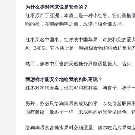
为什么枣对狗来说是安全的？
红枣原产于亚洲，本质上是一种小红枣。它们呈椭
嚼的核，在喂给狗狗之前，应该把核全部去掉。
红枣又名中国枣、红枣或中国苹果，对您和您的爱
A、B和C。它本质上是一种超级食物和强效抗氧化
然而，像枣中所含的天然糖分只能适量摄入。否则
我怎样才能安全地给我的狗吃枣呢？
红枣对狗狗无毒，但其籽和核有毒。与杏子、枣子
另外，务必只给狗狗喂食成熟的枣，以免引起肠胃
面有皱纹，像枣子一样。未成熟的枣光滑呈绿色，
给狗狗喂食含糖水果时必须适量。偶尔吃几片果肉