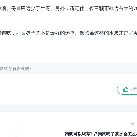
缩。份量应远少于生枣。另外，请记住，仅三颗枣就含有大约7
狗狗吃，那么枣子并不是最好的选择。像黑莓这样的水果才是完
吃红枣有害处吗?
0 
下
狗狗可以喝茶吗?狗狗喝了茶水会怎么