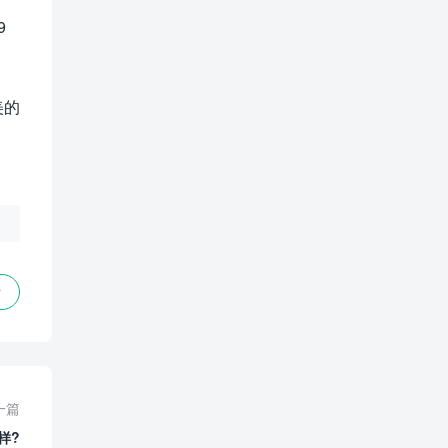
9
美的
赞
一篇
样?