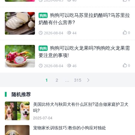
2026-08-05
40
狗狗可以吃马苏里拉奶酪吗?马苏里拉
狗狗
奶酪有什么营养?
0
2026-08-04
44
狗狗可以吃火龙果吗?狗狗吃火龙果需
狗狗
要注意的事项!
0
2026-08-04
46
1
2
…
315
随机推荐
美国比特犬与秋田犬有什么区别?适合做家庭护卫犬
吗?
2025-07-04
宠物家长训练技巧:教你的小狗应对独处