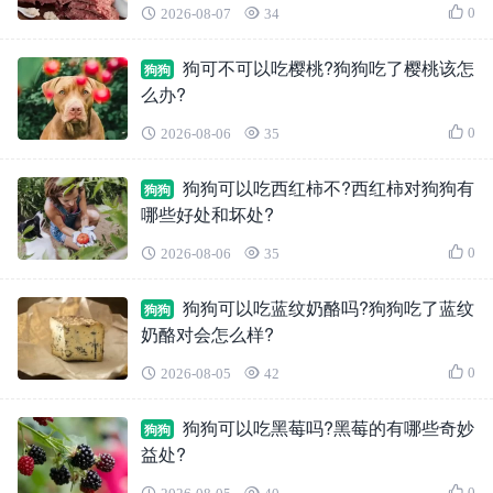
0
2026-08-07
34
狗可不可以吃樱桃?狗狗吃了樱桃该怎
狗狗
么办?
0
2026-08-06
35
狗狗可以吃西红柿不?西红柿对狗狗有
狗狗
哪些好处和坏处?
0
2026-08-06
35
狗狗可以吃蓝纹奶酪吗?狗狗吃了蓝纹
狗狗
奶酪对会怎么样?
0
2026-08-05
42
狗狗可以吃黑莓吗?黑莓的有哪些奇妙
狗狗
益处?
0